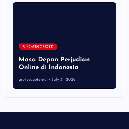
UNCATEGORIZED
Masa Depan Perjudian
Online di Indonesia
grotesquetern81
July 31, 2026