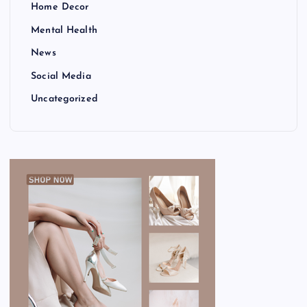
Home Decor
Mental Health
News
Social Media
Uncategorized