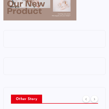
Other Story