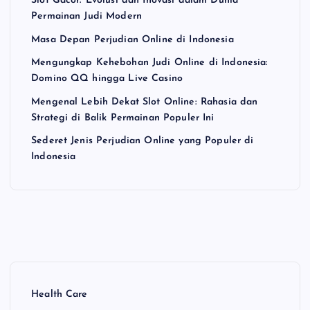
Slot Gacor: Evolusi dan Inovasi dalam Dunia
Permainan Judi Modern
Masa Depan Perjudian Online di Indonesia
Mengungkap Kehebohan Judi Online di Indonesia:
Domino QQ hingga Live Casino
Mengenal Lebih Dekat Slot Online: Rahasia dan
Strategi di Balik Permainan Populer Ini
Sederet Jenis Perjudian Online yang Populer di
Indonesia
Health Care