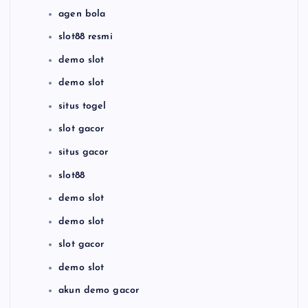
agen bola
slot88 resmi
demo slot
demo slot
situs togel
slot gacor
situs gacor
slot88
demo slot
demo slot
slot gacor
demo slot
akun demo gacor