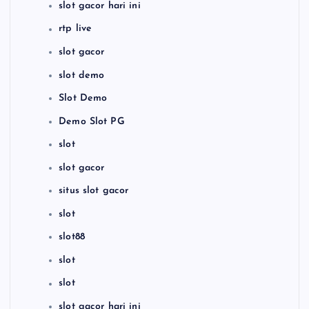
slot gacor hari ini
rtp live
slot gacor
slot demo
Slot Demo
Demo Slot PG
slot
slot gacor
situs slot gacor
slot
slot88
slot
slot
slot gacor hari ini