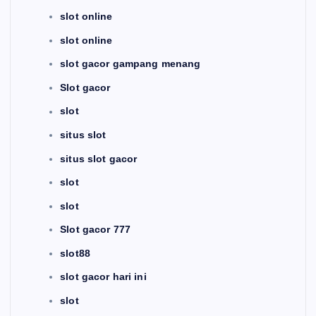
slot online
slot online
slot gacor gampang menang
Slot gacor
slot
situs slot
situs slot gacor
slot
slot
Slot gacor 777
slot88
slot gacor hari ini
slot