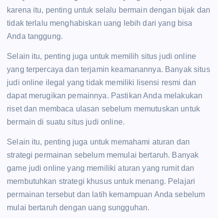
karena itu, penting untuk selalu bermain dengan bijak dan
tidak terlalu menghabiskan uang lebih dari yang bisa
Anda tanggung.
Selain itu, penting juga untuk memilih situs judi online
yang terpercaya dan terjamin keamanannya. Banyak situs
judi online ilegal yang tidak memiliki lisensi resmi dan
dapat merugikan pemainnya. Pastikan Anda melakukan
riset dan membaca ulasan sebelum memutuskan untuk
bermain di suatu situs judi online.
Selain itu, penting juga untuk memahami aturan dan
strategi permainan sebelum memulai bertaruh. Banyak
game judi online yang memiliki aturan yang rumit dan
membutuhkan strategi khusus untuk menang. Pelajari
permainan tersebut dan latih kemampuan Anda sebelum
mulai bertaruh dengan uang sungguhan.