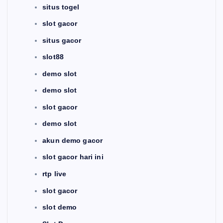
situs togel
slot gacor
situs gacor
slot88
demo slot
demo slot
slot gacor
demo slot
akun demo gacor
slot gacor hari ini
rtp live
slot gacor
slot demo