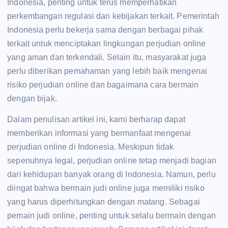
Indonesia, penting untuk terus memperhatikan
perkembangan regulasi dan kebijakan terkait. Pemerintah
Indonesia perlu bekerja sama dengan berbagai pihak
terkait untuk menciptakan lingkungan perjudian online
yang aman dan terkendali. Selain itu, masyarakat juga
perlu diberikan pemahaman yang lebih baik mengenai
risiko perjudian online dan bagaimana cara bermain
dengan bijak.
Dalam penulisan artikel ini, kami berharap dapat
memberikan informasi yang bermanfaat mengenai
perjudian online di Indonesia. Meskipun tidak
sepenuhnya legal, perjudian online tetap menjadi bagian
dari kehidupan banyak orang di Indonesia. Namun, perlu
diingat bahwa bermain judi online juga memiliki risiko
yang harus diperhitungkan dengan matang. Sebagai
pemain judi online, penting untuk selalu bermain dengan