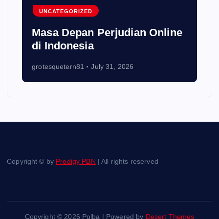
UNCATEGORIZED
Masa Depan Perjudian Online
di Indonesia
grotesquetern81
July 31, 2026
Copyright © by
Prodigy PBN
| All rights reserved
Copyright © 2026 Polba | Powered by
Desert Themes