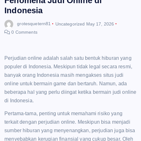
Fenomena Judi Online di
Indonesia
grotesquetern81
Uncategorized
May 17, 2026
0 Comments
Perjudian online adalah salah satu bentuk hiburan yang
populer di Indonesia. Meskipun tidak legal secara resmi,
banyak orang Indonesia masih mengakses situs judi
online untuk bermain game dan bertaruh. Namun, ada
beberapa hal yang perlu diingat ketika bermain judi online
di Indonesia.
Pertama-tama, penting untuk memahami risiko yang
terkait dengan perjudian online. Meskipun bisa menjadi
sumber hiburan yang menyenangkan, perjudian juga bisa
menyebabkan kerugian finansial yang cukup besar. Oleh