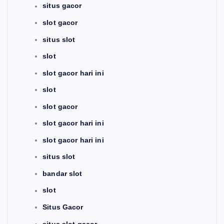
situs gacor
slot gacor
situs slot
slot
slot gacor hari ini
slot
slot gacor
slot gacor hari ini
slot gacor hari ini
situs slot
bandar slot
slot
Situs Gacor
situs slot gacor